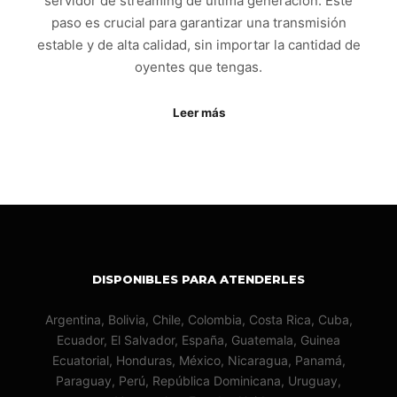
servidor de streaming de última generación. Este
paso es crucial para garantizar una transmisión
estable y de alta calidad, sin importar la cantidad de
oyentes que tengas.
Leer más
DISPONIBLES PARA ATENDERLES
Argentina, Bolivia, Chile, Colombia, Costa Rica, Cuba,
Ecuador, El Salvador, España, Guatemala, Guinea
Ecuatorial, Honduras, México, Nicaragua, Panamá,
Paraguay, Perú, República Dominicana, Uruguay,